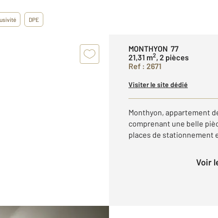
usivité
DPE
MONTHYON 77
2
21,31 m
, 2 pièces
Ref : 2671
Visiter le site dédié
Monthyon, appartement de
comprenant une belle pièc
places de stationnement e
Voir 