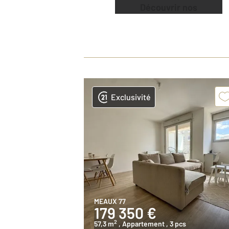
Découvrir nos
offres
Exclusivité
MEAUX 77
179 350 €
2
57,3 m
, Appartement
, 3 pcs