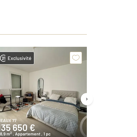
Exclusivité
Exclusivit
EAUX 77
CREGY LES MEA
135 650 €
262 500
2
2
8,9 m
, Appartement
, 1 pc
85,1 m
, Maison