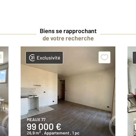
Biens se rapprochant
de votre recherche
Exclusivité
MEAUX 77
M
99 000 €
2
26,9 m
, Appartement
, 1 pc
2