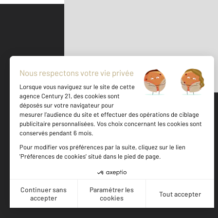
Parlons de vous, parlons biens
500 m
©
Mappy
Votre agence est notée
Achat
Location
Vente
Gestion
9,0
/
10
9,5/10