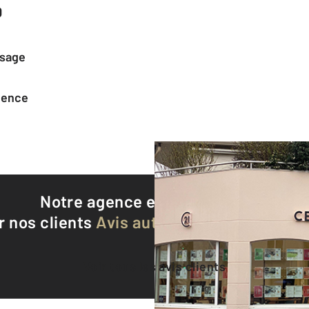
0
ssage
agence
Notre agence est notée
9,0/10
r nos clients
Avis authentifiés par Qualite
Voir tous les avis clients